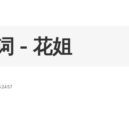
 - 花姐
:24:57