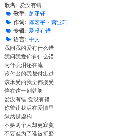
歌名
爱没有错
歌手
萧亚轩
作词
陈宏宇
萧亚轩
专辑
爱没有错
语言
中文
我问我的爱有什么错
我问我爱你有什么错
为什么泪还在流
该付出的我都付出过
该承受的我全都接受
停在这一刻就够
爱没有错 爱没有错
你曾让我活在爱情里
纵然是虚构
不要两个人却更寂寞
不要谁为了谁被折磨