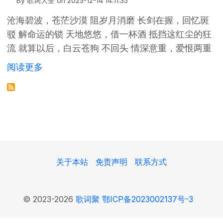
By
歌词大全
on
2023-12-14 14:11:35
沧海碧波，苍茫沙漠 阻岁月消磨 长剑在握，回忆斑
驳 解命运的锁 天地悠悠，借一杯酒 抵挡这红尘的狂
流 就算以后，白云苍狗 不回头 情深意重，爱恨两重
关于 繁华梦 歌词 - 黄龄 电视剧《扶摇》插曲
阅读更多
关于本站
免责声明
联系方式
© 2023-2026
歌词聚
鄂ICP备2023002137号-3