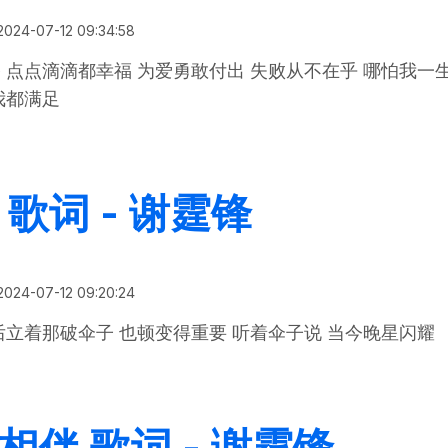
2024-07-12 09:34:58
 点点滴滴都幸福 为爱勇敢付出 失败从不在乎 哪怕我一
我都满足
漫漫人生路 歌词 - 谢霆锋 / 钟镇涛 电影《决战食神》 宣
 歌词 - 谢霆锋
2024-07-12 09:20:24
后立着那破伞子 也顿变得重要 听着伞子说 当今晚星闪耀
坏习惯 歌词 - 谢霆锋
相伴 歌词 - 谢霆锋