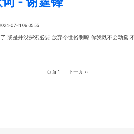
词 - 谢霆锋
2024-07-11 09:05:55
了 或是并没探索必要 放弃令世俗明瞭 你我既不会动摇 
蒸发 歌词 - 谢霆锋
下一页
页面 1
下一页 ››