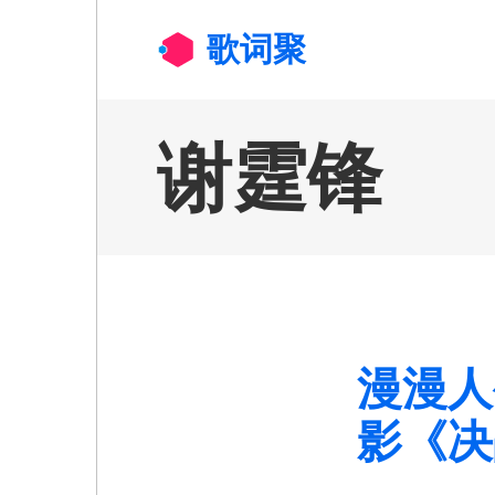
跳转到主要内容
歌词聚
谢霆锋
漫漫人生
影《决