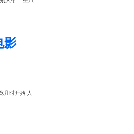
别人帮 一生只
电影
竟几时开始 人
坏
粤语版