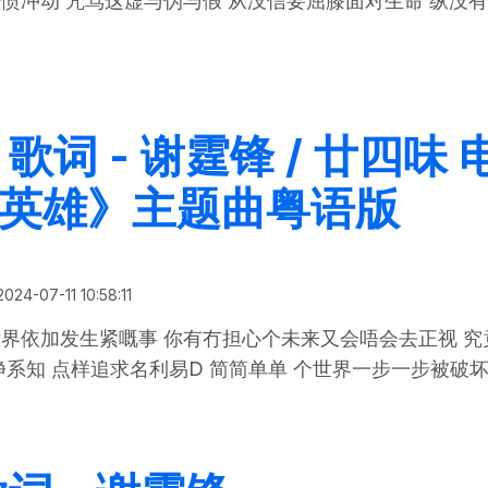
愤冲动 咒骂这虚与伪与假 从没信要屈膝面对生命 纵没有
不可一世 歌词 - 谢霆锋
歌词 - 谢霆锋 / 廿四味 
英雄》主题曲粤语版
2024-07-11 10:58:11
界依加发生紧嘅事 你有冇担心个未来又会唔会去正视 究
净系知 点样追求名利易D 简简单单 个世界一步一步被破
爱最大 歌词 - 谢霆锋 / 廿四味 电影《救火英雄》主题曲