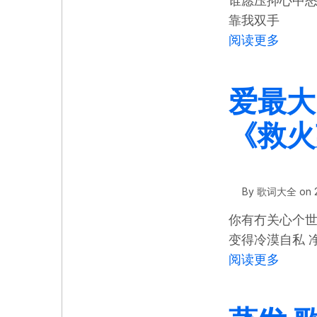
谁愿压抑心中怒
靠我双手
关于 
阅读更多
爱最大 
《救火
By
歌词大全
on
你有冇关心个世
变得冷漠自私 
关于 
阅读更多