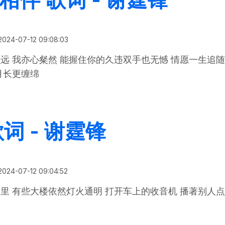
2024-07-12 09:08:03
远 我亦心粲然 能握住你的久违双手也无憾 情愿一生追随
月长更缠绵
今生共相伴 歌词 - 谢霆锋
词 - 谢霆锋
2024-07-12 09:04:52
里 有些大楼依然灯火通明 打开车上的收音机 播著别人
点歌 歌词 - 谢霆锋