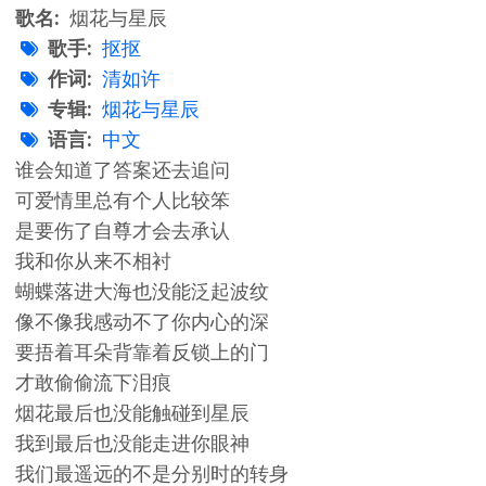
歌名
烟花与星辰
歌手
抠抠
作词
清如许
专辑
烟花与星辰
语言
中文
谁会知道了答案还去追问
可爱情里总有个人比较笨
是要伤了自尊才会去承认
我和你从来不相衬
蝴蝶落进大海也没能泛起波纹
像不像我感动不了你内心的深
要捂着耳朵背靠着反锁上的门
才敢偷偷流下泪痕
烟花最后也没能触碰到星辰
我到最后也没能走进你眼神
我们最遥远的不是分别时的转身